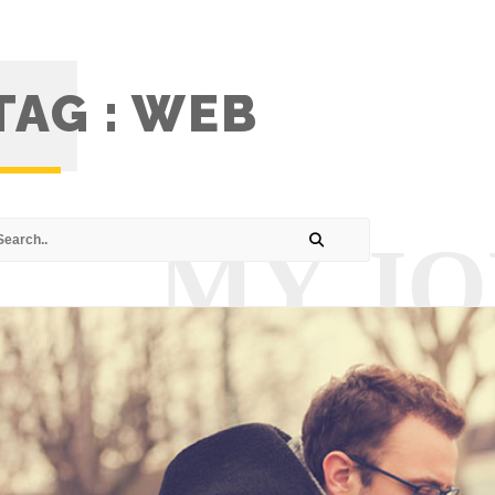
TAG :
WEB
MY J