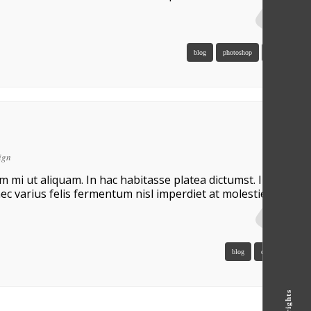
blog
photoshop
php
web
ign
um mi ut aliquam. In hac habitasse platea dictumst. Integer
ec varius felis fermentum nisl imperdiet at molestie purus
blog
design
web