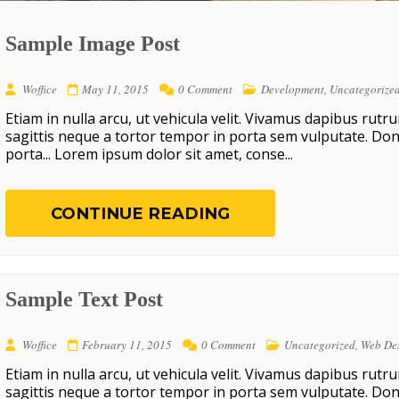
Sample Image Post
Woffice
May 11, 2015
0 Comment
Development
,
Uncategorize
Etiam in nulla arcu, ut vehicula velit. Vivamus dapibus rutr
sagittis neque a tortor tempor in porta sem vulputate. Don
porta... Lorem ipsum dolor sit amet, conse...
CONTINUE READING
Sample Text Post
Woffice
February 11, 2015
0 Comment
Uncategorized
,
Web De
Etiam in nulla arcu, ut vehicula velit. Vivamus dapibus rutr
sagittis neque a tortor tempor in porta sem vulputate. Don